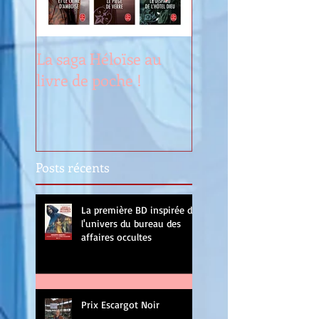
La saga Héloïse au
Renouveau
livre de poche !
Posts récents
La première BD inspirée de
l'univers du bureau des
affaires occultes
Prix Escargot Noir