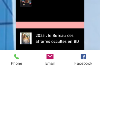
2025 : le Bureau des
affaires occultes en BD
Phone
Email
Facebook
Le prochain polar
historique
Le chant maléfique
couronné !