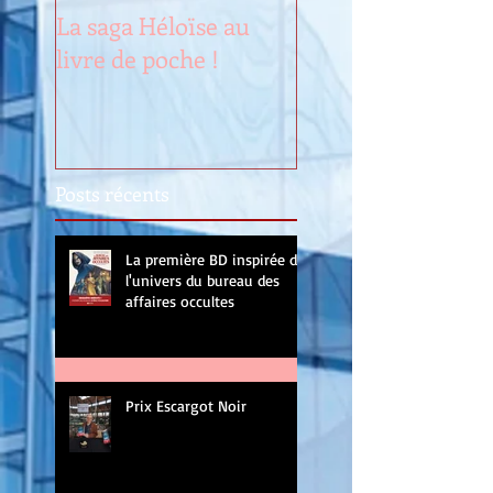
La saga Héloïse au
Renouveau
livre de poche !
Posts récents
La première BD inspirée de
l'univers du bureau des
affaires occultes
Prix Escargot Noir