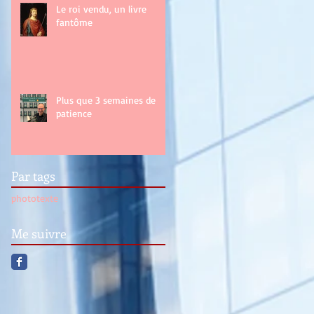
Le roi vendu, un livre
fantôme
Plus que 3 semaines de
patience
Par tags
photo
texte
Me suivre