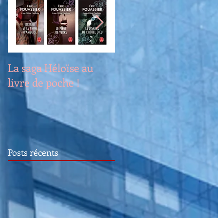
La saga Héloïse au
Renouveau
livre de poche !
Posts récents