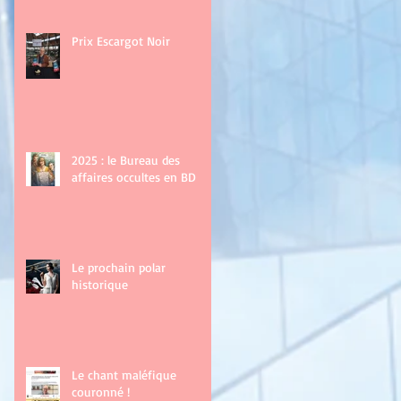
Prix Escargot Noir
2025 : le Bureau des
affaires occultes en BD
Le prochain polar
historique
Le chant maléfique
couronné !