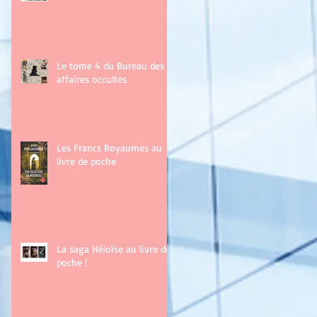
Le tome 4 du Bureau des
affaires occultes
Les Francs Royaumes au
livre de poche
La saga Héloïse au livre de
poche !