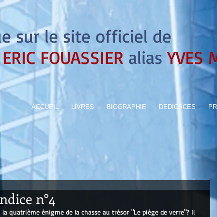
 sur le site officiel de
ERIC FOUASSIER
alias
YVES 
ACCUEIL
LIVRES
BIOGRAPHIE
DEDICACES
PR
indice n°4
 la quatrième énigme de la chasse au trésor "Le piège de verre"? Il 