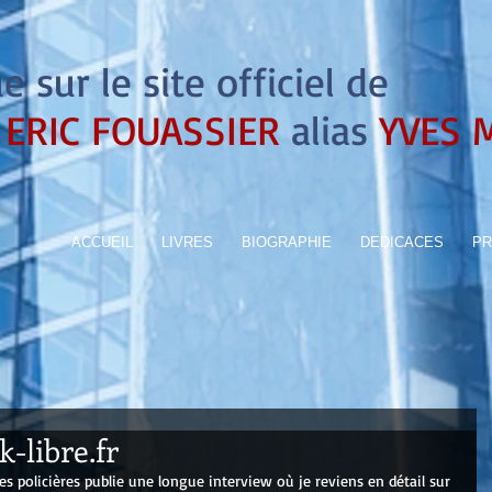
 sur le site officiel de
ERIC FOUASSIER
alias
YVES 
ACCUEIL
LIVRES
BIOGRAPHIE
DEDICACES
PR
-libre.fr
ures policières publie une longue interview où je reviens en détail sur 