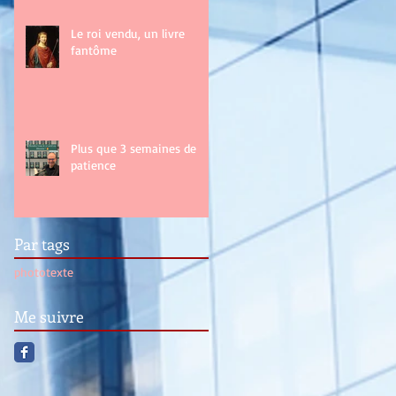
Le roi vendu, un livre
fantôme
Plus que 3 semaines de
patience
Par tags
photo
texte
Me suivre