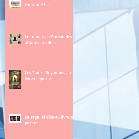
couronné !
Le tome 4 du Bureau des
affaires occultes
Les Francs Royaumes au
livre de poche
La saga Héloïse au livre de
poche !