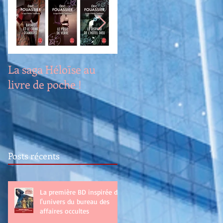
La saga Héloïse au
Renouveau
livre de poche !
Posts récents
La première BD inspirée de
l'univers du bureau des
affaires occultes