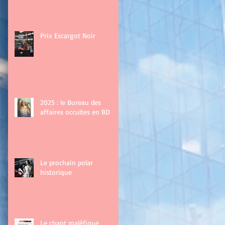
Prix Escargot Noir
2025 : le Bureau des
affaires occultes en BD
Le prochain polar
historique
Le chant maléfique