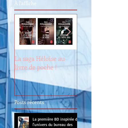
À l'affiche
La saga Héloïse au
Renouveau
livre de poche !
Posts récents
La première BD inspirée de
l'univers du bureau des