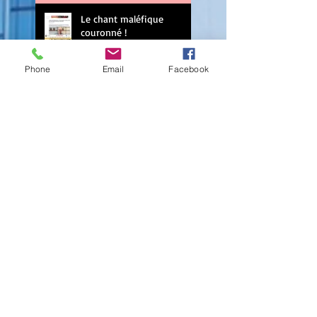
Le chant maléfique
couronné !
Phone
Email
Facebook
Le tome 4 du Bureau des
affaires occultes
Les Francs Royaumes au
livre de poche
La saga Héloïse au livre de
poche !