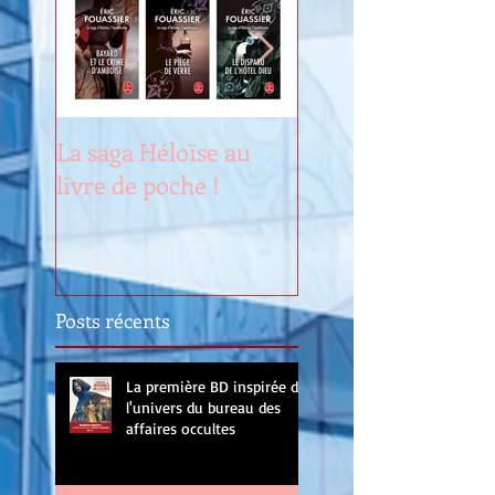
La saga Héloïse au
Renouveau
livre de poche !
Posts récents
La première BD inspirée de
l'univers du bureau des
affaires occultes