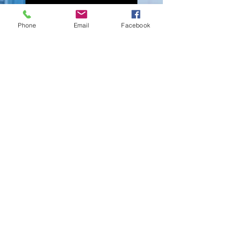
Phone
Email
Facebook
Le tome 4 du Bureau des
affaires occultes
Les Francs Royaumes au
livre de poche
La saga Héloïse au livre de
poche !